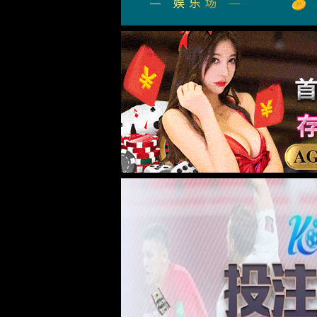
2月14日，丽水市委常委、统战部部长楼琅坚一行莅临公司，开展复工
2023
03-22
公司荣获松阳县生态工业高质量发展暨优化营商环境大会7项…
点击量：2620
3月21日，松阳县生态工业高质量发展暨优化营商环境大会召开。松
2023
02-10
省政协副主席、九三学社浙江省委员会主委叶正波考察调研云…
点击量：1850
2月9日，省政协副主席、九三学社省委会主委叶正波到松阳开展“大走
2023
01-30
松阳县委书记莫靓春节期间走访慰问米兰电竞平台
点击量：1591
1 月 29 日，松阳县委书记莫靓、县委常委徐文杰一行专程到米兰