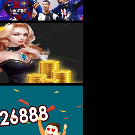
首页
>
新闻资讯
>
全部信息
华全国工商业联合会、人力资源…
司发展作出突出贡献…
米兰电竞平台载誉前行，彰显…
出了指导意见并给予了…