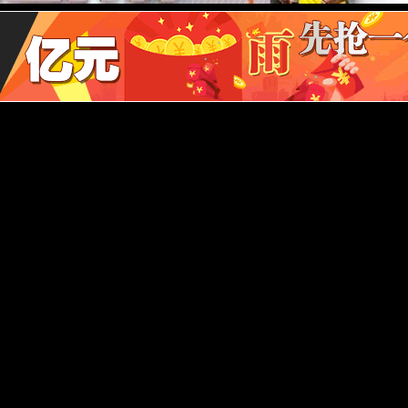
股上市(股票代码“603130”)!成为松阳县第一家主板上市企业。 丽水市委副书记、市
企业概况
产品与服务
新闻中心
企业简介
经编系列
企业新闻
资质荣誉
纬编系列
行业新闻
发展历程
工会活动