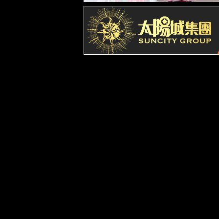
2022
11-19
成功上市|2022年11月18日公司在上海证券交易所首次公开发…
点击量：2362
2022年11月18日，米兰电竞平台成功在上海证券交易所首次公开发行A
共90记录
上一页
1
2
3
4
...
9
下一页
联系我们
地 址：浙江省丽水市松阳县王村工业区丽安环路2号
电 话： 0578-8818980