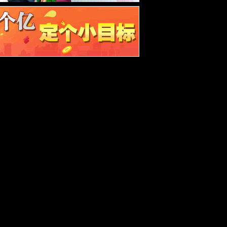
长吴舜泽，…
扫描右侧二维码关注
微信公众号：米兰电竞平台