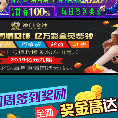
会活动
与社会保障先进民营企业”！稳岗扩就业、织密保障网，彰显民企硬核担当！近日，由中
2024年度表彰大会。大会以“创新突破、团结奋进”为主题，旨在表彰过去的一年为公
全县上下坚定实施“工业强县”突围战略，以新型工业化强力提升松阳现代化水平。 
一行莅临米兰电竞平台开展调研活动，深入了解企业发展情况，并为企业未来的发展提